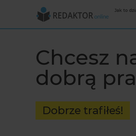
Jak to dzi
Chcesz n
dobrą pr
Dobrze trafiłeś!