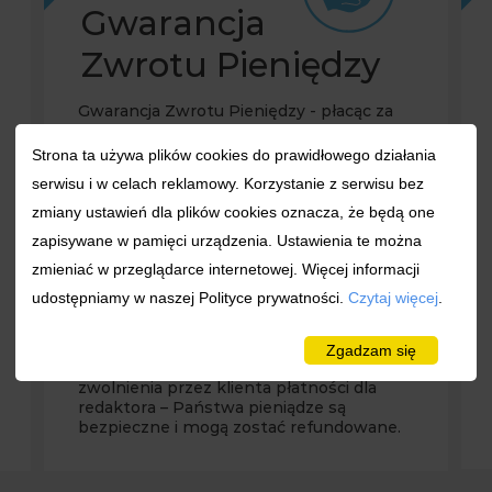
Gwarancja
Zwrotu Pieniędzy
Gwarancja Zwrotu Pieniędzy - płacąc za
usługę nie musisz się martwić czy
prawidłowo wydałeś pieniądze. Sam
Strona ta używa plików cookies do prawidłowego działania
zwalniasz płatność dla redaktora. Jeśli
serwisu i w celach reklamowy. Korzystanie z serwisu bez
będziesz niezadowolony, a Twoja
reklamacja jest uzasadniona, to
zmiany ustawień dla plików cookies oznacza, że będą one
gwarantujemy proporcjonalny zwrot
zapisywane w pamięci urządzenia. Ustawienia te można
wpłaconych pieniędzy. Innymi słowy –
pomimo faktu, iż mają Państwo
zmieniać w przeglądarce internetowej. Więcej informacji
bezpośredni kontakt z redaktorem, to
udostępniamy w naszej Polityce prywatności.
Czytaj więcej
.
ostatecznie redakcja serwisu decyduje czy
dane zlecenie zostało wykonane
należycie i czy zostanie wypłacone
Zgadzam się
wynagrodzenie redaktorowi. Do czasu
zwolnienia przez klienta płatności dla
redaktora – Państwa pieniądze są
bezpieczne i mogą zostać refundowane.