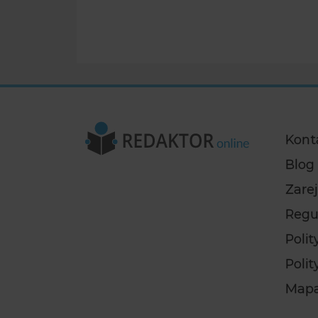
Kont
Blog
Zarej
Regu
Poli
Poli
Mapa