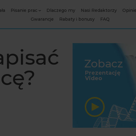
ała
Pisanie prac
Dlaczego my
Nasi Redaktorzy
Opini
Gwarancje
Rabaty i bonusy
FAQ
apisać
Zobacz
acę?
Prezentację
Video