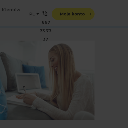
e Klientów
Moje konto
667
73 73
37