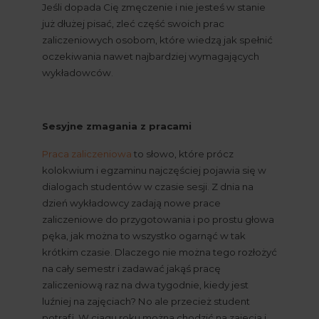
Jeśli dopada Cię zmęczenie i nie jesteś w stanie 
już dłużej pisać, zleć część swoich prac 
zaliczeniowych osobom, które wiedzą jak spełnić 
oczekiwania nawet najbardziej wymagających 
wykładowców.
Sesyjne zmagania z pracami
Praca zaliczeniowa
 to słowo, które prócz 
kolokwium i egzaminu najczęściej pojawia się w 
dialogach studentów w czasie sesji. Z dnia na 
dzień wykładowcy zadają nowe prace 
zaliczeniowe do przygotowania i po prostu głowa 
pęka, jak można to wszystko ogarnąć w tak 
krótkim czasie. Dlaczego nie można tego rozłożyć 
na cały semestr i zadawać jakąś pracę 
zaliczeniową raz na dwa tygodnie, kiedy jest 
luźniej na zajęciach? No ale przecież student 
potrafi. W ciągu roku można chodzić na zajęcia i 