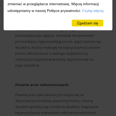
zmieniać w przeglądarce internetowej. Więcej informacji
ale także przyzwyczajają ich do pisania prac 
udostępniamy w naszej Polityce prywatności.
Czytaj więcej
.
dyplomowych. W ocenianiu tych prac 
egzaminator stosuje własne kryterium. Należy 
Zgadzam się
pamiętać, że ocena prac grupy studentów daje 
obraz warsztatu metodologicznego 
prowadzącego zajęcia. Warsztat ten powinien 
prowadzący zajęcia pielęgnować, gdyż zazwyczaj 
studenci, którzy realizuję na najwyższym poziomie 
prace zaliczeniowe u danego wykładowcy 
wybiorą przygotowanie pracy dyplomowej na 
jego katedrze.
Pisanie prac zaliczeniowych
Pisanie prac zaliczeniowych wiąże się ze 
stworzeniem krótkiej, pisemnej formy, z którą 
student spotyka się w trakcie studiów. Napisanie 
tej pracy bywa warunkiem zaliczenia niektórych 