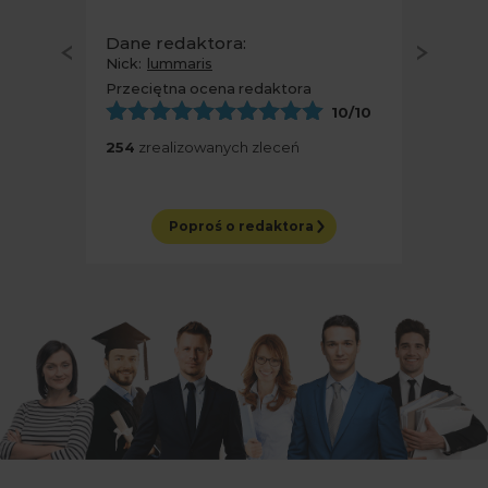
Dane redaktora:
Nick:
Pisarka777
Przeciętna ocena redaktora
10
/10
296
zrealizowanych zleceń
Poproś o redaktora