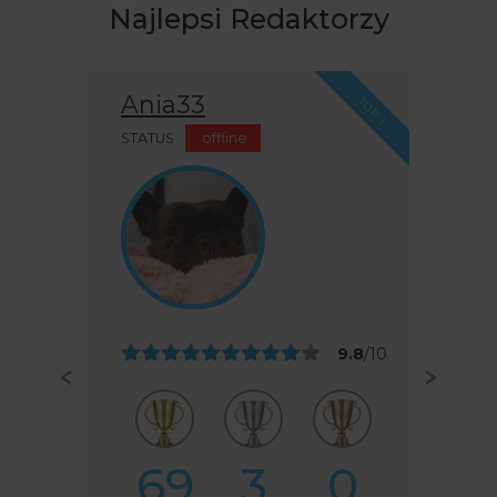
Najlepsi Redaktorzy
BEST For U
TOP 2
STATUS
offline
9.6
/10
46
8
4