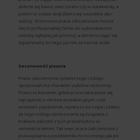
dobrze się bawić wieczorami czy w weekendy, a 
potem w czasie sesji zbiera się wszystkie siły i 
walczy. Wzorcowe prace zaliczeniowe można 
zlecić profesjonalnej firmie do wykonania (oni 
wiedzą najlepiej jak pomóc), a samemu zająć się 
egzaminami, bo tego już nikt za nas nie zrobi.
Sezonowość pisania
Prace zaliczeniowe i pisanie tego rodzaju 
opracowań ma charakter wybitnie sezonowy. 
Prawo to kierunek, gdzie prace takie pisze się 
najczęściej w okresie powakacyjnym, czyli 
wrzesień, październik, wynika to po części z faktu, 
że tego rodzaju opracowania są związane z 
brakiem zaliczeń z tych przedmiotów w 
semestrze letnim. Tak więc praca zaliczeniowa z 
prawa pisana w październiku to nic innego jak po 