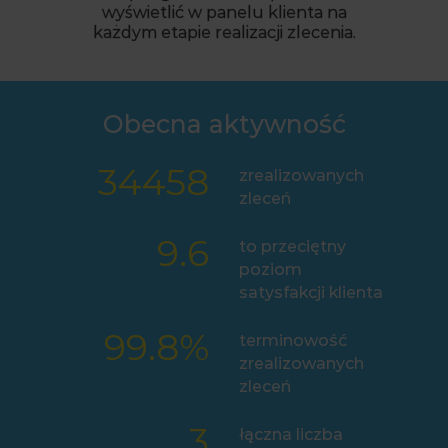
wyświetlić w panelu klienta na
każdym etapie realizacji zlecenia.
Obecna aktywność
34458
zrealizowanych
zleceń
9.6
to przeciętny
poziom
satysfakcji klienta
99.8
%
terminowość
zrealizowanych
zleceń
3
łączna liczba