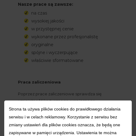
Nasze prace są zawsze:
na czas
wysokiej jakości
w przystępnej cenie
wykonane przez profesjonalistę
oryginalne
spójne i wyczerpujące
właściwie sformatowane
Praca zaliczeniowa
Poprzez prace zaliczeniowe sprawdza się 
umiejętność krytycznego oraz jasnego 
przedstawiania wyników badań 
Strona ta używa plików cookies do prawidłowego działania
przeprowadzanych na ćwiczeniach. Prace tego 
serwisu i w celach reklamowy. Korzystanie z serwisu bez
typu są częstą praktyką stosowaną przez 
zmiany ustawień dla plików cookies oznacza, że będą one
prowadzących ćwiczenia. W ten sposób osoby te 
zapisywane w pamięci urządzenia. Ustawienia te można
nie tylko sprawdzają wiedzę swoich studentów, 