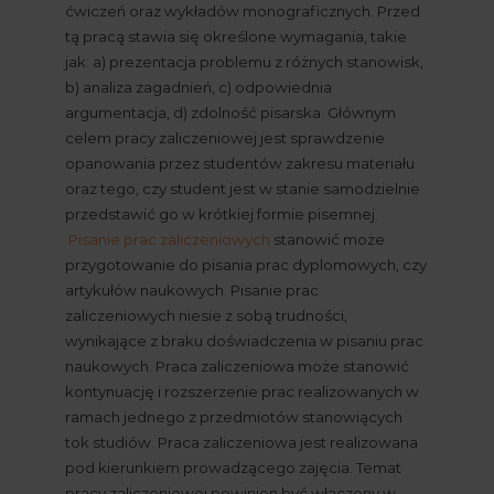
ćwiczeń oraz wykładów monograficznych. Przed 
tą pracą stawia się określone wymagania, takie 
jak: a) prezentacja problemu z różnych stanowisk, 
b) analiza zagadnień, c) odpowiednia 
argumentacja, d) zdolność pisarska. Głównym 
celem pracy zaliczeniowej jest sprawdzenie 
opanowania przez studentów zakresu materiału 
oraz tego, czy student jest w stanie samodzielnie 
przedstawić go w krótkiej formie pisemnej.
Pisanie prac zaliczeniowych
 stanowić może 
przygotowanie do pisania prac dyplomowych, czy 
artykułów naukowych. Pisanie prac 
zaliczeniowych niesie z sobą trudności, 
wynikające z braku doświadczenia w pisaniu prac 
naukowych. Praca zaliczeniowa może stanowić 
kontynuację i rozszerzenie prac realizowanych w 
ramach jednego z przedmiotów stanowiących 
tok studiów. Praca zaliczeniowa jest realizowana 
pod kierunkiem prowadzącego zajęcia. Temat 
pracy zaliczeniowej powinien być włączony w 