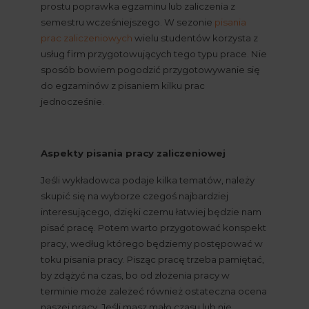
prostu poprawka egzaminu lub zaliczenia z 
semestru wcześniejszego. W sezonie
pisania 
prac zaliczeniowych
 wielu studentów korzysta z 
usług firm przygotowujących tego typu prace. Nie 
sposób bowiem pogodzić przygotowywanie się 
do egzaminów z pisaniem kilku prac 
jednocześnie.
Aspekty pisania pracy zaliczeniowej
Jeśli wykładowca podaje kilka tematów, należy 
skupić się na wyborze czegoś najbardziej 
interesującego, dzięki czemu łatwiej będzie nam 
pisać pracę. Potem warto przygotować konspekt 
pracy, według którego będziemy postępować w 
toku pisania pracy. Pisząc pracę trzeba pamiętać, 
by zdążyć na czas, bo od złożenia pracy w 
terminie może zależeć również ostateczna ocena 
naszej pracy. Jeśli masz mało czasu lub nie 