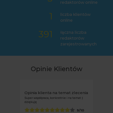
redaktorów online
1
liczba klientów
online
391
łączna liczba
redaktorów
zarejestrowanych
Opinie Klientów
Opinia klienta na temat zlecenia
Szybko, rzetelnie, procesjonalnie - polecam
10
/10