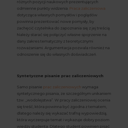
różnych pozycji naukowych prezentujących 
odmienne punkty widzenia.
Praca zaliczeniowa
dotycząca własnych pomysłów i poglądów 
powinna prezentować nowe pomysły, by 
zachęcić czytelnika do zapoznania się z jej treścią. 
Należy starać się połączyć własne spojrzenie na 
dany zakres tematyczny z teoretycznymi 
rozważaniami. Argumentacja pozwala również na 
odnoszenie się do własnych doświadczeń.
Syntetyczne pisanie prac zaliczeniowych
Samo pisanie
prac zaliczeniowych
 wymaga 
syntetycznego pisania, ze szczególnym unikaniem 
tzw. „wodolejstwa”. W pracy zaliczeniowej ocenia 
się treść, która powinna być zgodna z tematem, 
dlatego należy się wykazać trafną wypowiedzią, 
która wyczerpuje temat i wykazuje dobry poziom 
wiedzy studenta. Dlatego student powinien pisać 