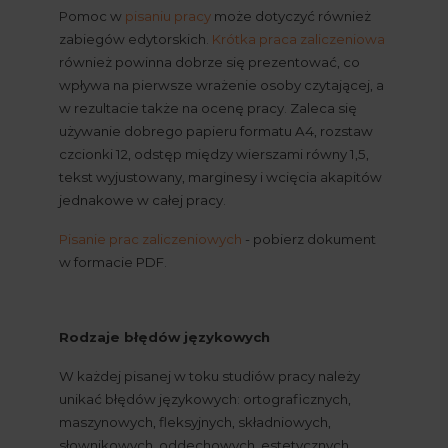
Pomoc w
pisaniu pracy
 może dotyczyć również 
zabiegów edytorskich.
Krótka praca zaliczeniowa
również powinna dobrze się prezentować, co 
wpływa na pierwsze wrażenie osoby czytającej, a 
w rezultacie także na ocenę pracy. Zaleca się 
używanie dobrego papieru formatu A4, rozstaw 
czcionki 12, odstęp między wierszami równy 1,5, 
tekst wyjustowany, marginesy i wcięcia akapitów 
jednakowe w całej pracy.
Pisanie prac zaliczeniowych
 - pobierz dokument 
w formacie PDF. 
Rodzaje błędów językowych
W każdej pisanej w toku studiów pracy należy 
unikać błędów językowych: ortograficznych, 
maszynowych, fleksyjnych, składniowych, 
słownikowych, oddechowych, estetycznych, 