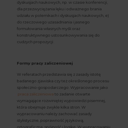
dyskusjach naukowych, np. w czasie konferencji, 
dla przezwyciężania lęku i odważnego brania 
udziału w polemikach i dyskusjach naukowych, e) 
do rzeczowego uzasadniania i jasnego 
formułowania własnych myśli oraz 
konstruktywnego ustosunkowywania się do 
cudzych propozycji.
Formy pracy zaliczeniowej
W referatach przedstawia się z zasady istotę 
badanego zjawiska czy też określonego procesu 
społeczno-gospodarczego. Wypracowanie jako
praca zaliczeniowa
 to zadanie otwarte 
wymagające rozwiniętej wypowiedzi pisemnej, 
która obejmuje zwykle kilka stron. W 
wypracowaniu należy zachować zasady 
stylistyczne, poprawność językową, 
ortograficzną, spójność i logikę. W wypracowaniu 