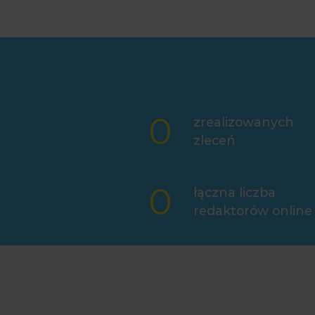
0
zrealizowanych
zleceń
0
łączna liczba
redaktorów online