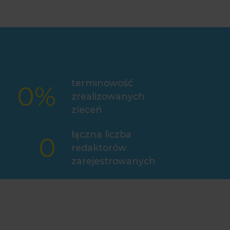
terminowość
0
%
zrealizowanych
zleceń
łączna liczba
0
redaktorów
zarejestrowanych