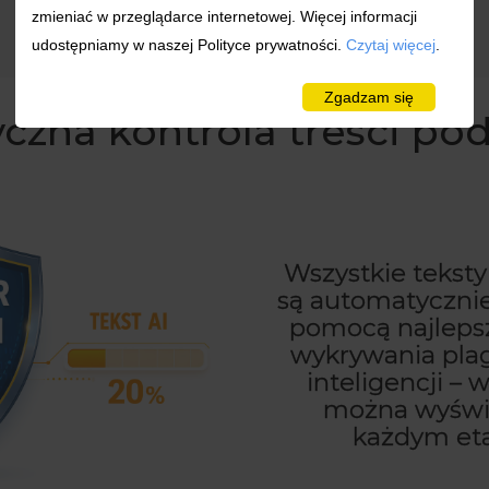
Czytaj więcej
zmieniać w przeglądarce internetowej. Więcej informacji
udostępniamy w naszej Polityce prywatności.
Czytaj więcej
.
Zgadzam się
zna kontrola treści po
Wszystkie tekst
są automatycznie
pomocą najlepsz
wykrywania plag
inteligencji 
można wyświe
każdym etap