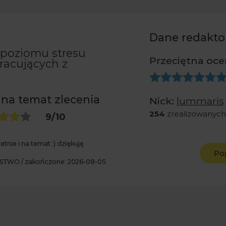
Dane redakto
poziomu stresu
Przeciętna oce
racujących z
 na temat zlecenia
Nick:
lummaris
254
zrealizowanych
9
/10
tnie i na temat :) dziękuję
Po
STWO / zakończone: 2026-08-05