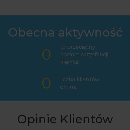
Obecna aktywność
to przeciętny
0
poziom satysfakcji
klienta
0
liczba klientów
online
Opinie Klientów