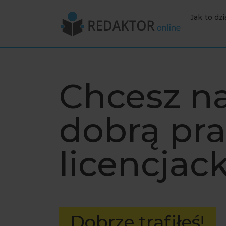
Jak to dzi
Chcesz n
dobrą pr
licencjac
Dobrze trafiłeś!