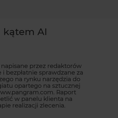
d kątem AI
y napisane przez redaktorów
 i bezpłatnie sprawdzane za
ego na rynku narzędzia do
iatu opartego na sztucznej
– www.pangram.com. Raport
tlić w panelu klienta na
ie realizacji zlecenia.