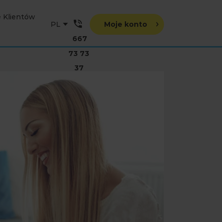
e Klientów
Moje konto
667
73 73
37