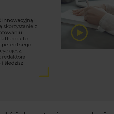
 innowacyjną i
 skorzystanie z
gotowaniu
latforma to
ompetentnego
cydujesz.
 redaktora,
i śledzisz