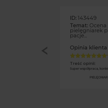
ID:
143449
Temat:
Ocena 
edaktora
pielęgniarek p
pacje...
10
/10
Opinia klienta
eń
Treść opinii:
Super współpraca, konkre
 redaktora
PIELĘGNIAR