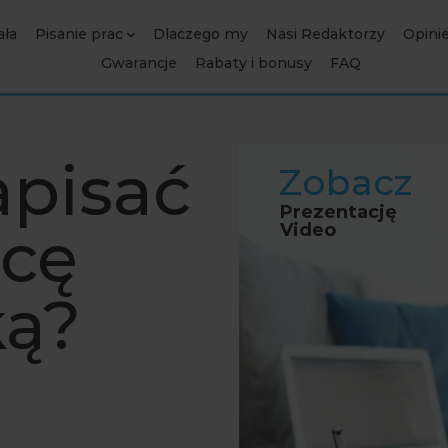
ała
Pisanie prac
Dlaczego my
Nasi Redaktorzy
Opini
Gwarancje
Rabaty i bonusy
FAQ
apisać
Zobacz
Prezentację
acę
Video
ką?