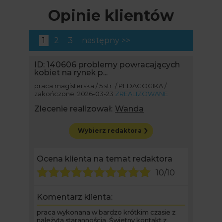
Opinie klientów
1
2
3
następny >>
ID: 140606
problemy powracających
kobiet na rynek p...
praca magisterska / 5 str. / PEDAGOGIKA /
zakończone: 2026-03-23
ZREALIZOWANE
Zlecenie realizował:
Wanda
Wybierz redaktora
Ocena klienta na temat redaktora
10/10
Komentarz klienta:
praca wykonana w bardzo krótkim czasie z
należytą starannością. Świetny kontakt z