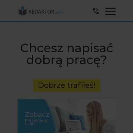
Menu
Chcesz napisać
dobrą pracę?
Dobrze trafiłeś!
Zobacz
Prezentację
Video