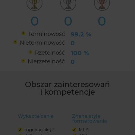
0
0
0
Terminowość
99.2 %
Nieterminowość
0
Rzetelność
100 %
Nierzetelność
0
Obszar zainteresowań
i kompetencje
Wykształcenie
Znane style
formatowania
mgr Socjologii
MLA