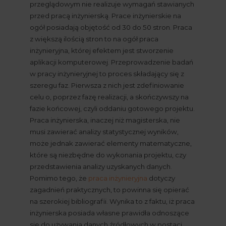
przeglądowym nie realizuje wymagań stawianych 
przed pracą inżynierską. Prace inżynierskie na 
ogół posiadają objętość od 30 do 50 stron. Praca 
z większą ilością stron to na ogół praca 
inżynieryjna, której efektem jest stworzenie 
aplikacji komputerowej. Przeprowadzenie badań 
w pracy inżynieryjnej to proces składający się z 
szeregu faz. Pierwsza z nich jest zdefiniowanie 
celu o, poprzez fazę realizacji, a skończywszy na 
fazie końcowej, czyli oddaniu gotowego projektu. 
Praca inżynierska, inaczej niż magisterska, nie 
musi zawierać analizy statystycznej wyników, 
może jednak zawierać elementy matematyczne, 
które są niezbędne do wykonania projektu, czy 
przedstawienia analizy uzyskanych danych. 
Pomimo tego, że
praca inżynieryjna
 dotyczy 
zagadnień praktycznych, to powinna się opierać 
na szerokiej bibliografii. Wynika to z faktu, iż praca 
inżynierska posiada własne prawidła odnoszące 
się do używania danych źródłowych w postaci 