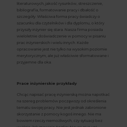
literaturowych, jakość rysunków, streszczenie, 
bibliografia, formatowanie pracy i dbałość o 
szczegóły. Właściwa forma pracy świadczy o 
szacunku dla czytelników i dla dyplomu, o który 
przyszły inżynier się stara. Nasza firma posiada 
wieloletnie doświadczenie w pomocy w pisaniu 
prac inżynierskich i wielu innych. Każde 
opracowanie jest nie tylko na wysokim poziomie 
merytorycznym, ale już właściwie sformatowane i 
przyjemne dla oka.
Prace inżynierskie przykłady
Chcąc napisać pracę inżynierską można napotkać 
na szereg problemów począwszy od określenia 
tematu swojej pracy. Nie jest jednak zabronione 
skorzystanie z pomocy kogoś innego. Nie ma 
bowiem rzeczy niemożliwych, czy sytuacji bez 
wyjścia. Jak mawiają Anglicy Never give up! 