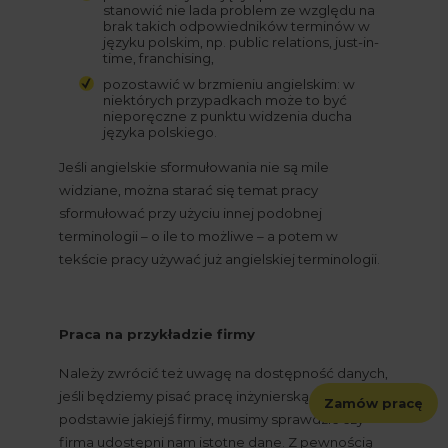
stanowić nie lada problem ze względu na 
brak takich odpowiedników terminów w 
języku polskim, np. public relations, just-in-
time, franchising,
pozostawić w brzmieniu angielskim: w 
niektórych przypadkach może to być 
nieporęczne z punktu widzenia ducha 
języka polskiego.
Jeśli angielskie sformułowania nie są mile 
widziane, można starać się temat pracy 
sformułować przy użyciu innej podobnej 
terminologii – o ile to możliwe – a potem w 
tekście pracy używać już angielskiej terminologii.
Praca na przykładzie firmy
Należy zwrócić też uwagę na dostępność danych, 
jeśli będziemy pisać pracę inżynierską na 
Zamów pracę
podstawie jakiejś firmy, musimy sprawdzić czy 
firma udostępni nam istotne dane. Z pewnością 