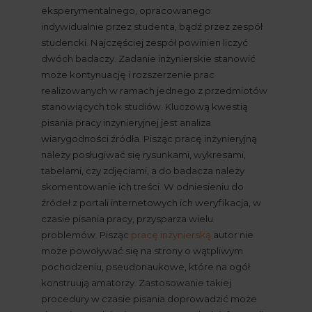
eksperymentalnego, opracowanego 
indywidualnie przez studenta, bądź przez zespół 
studencki. Najczęściej zespół powinien liczyć 
dwóch badaczy. Zadanie inżynierskie stanowić 
może kontynuację i rozszerzenie prac 
realizowanych w ramach jednego z przedmiotów 
stanowiących tok studiów. Kluczową kwestią 
pisania pracy inżynieryjnej jest analiza 
wiarygodności źródła. Pisząc pracę inżynieryjną 
należy posługiwać się rysunkami, wykresami, 
tabelami, czy zdjęciami, a do badacza należy 
skomentowanie ich treści. W odniesieniu do 
źródeł z portali internetowych ich weryfikacja, w 
czasie pisania pracy, przysparza wielu 
problemów. Pisząc
pracę inżynierską
 autor nie 
może powoływać się na strony o wątpliwym 
pochodzeniu, pseudonaukowe, które na ogół 
konstruują amatorzy. Zastosowanie takiej 
procedury w czasie pisania doprowadzić może 