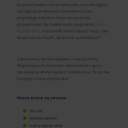
to prace badawcze i projektowe, umożliwiające 
wyciągnięcie własnych wniosków przez 
przyszłego inżyniera. Nasz serwis może 
przygotować dla Ciebie wzór oryginalnej
pracy 
inżynierskiej
, co pozwoli zaoszczędzić Twój czas i 
skupić się na innych „sprawach uczelnianych”.
Zapraszamy do skorzystania z naszej oferty. 
Wypełnij prosty formularz zamówienia u góry i 
zaczekaj na oferty naszych redaktorów. To nic nie 
kosztuje. Prace inżynierskie.
Nasze prace są zawsze:
na czas
wysokiej jakości
w przystępnej cenie