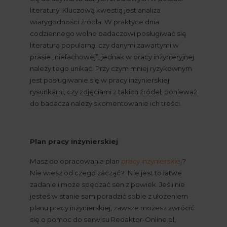
literatury. Kluczową kwestią jest analiza 
wiarygodności źródła. W praktyce dnia 
codziennego wolno badaczowi posługiwać się 
literaturą popularną, czy danymi zawartymi w 
prasie „niefachowej”, jednak w pracy inżynieryjnej 
należy tego unikać. Przy czym mniej ryzykownym 
jest posługiwanie się w pracy inżynierskiej 
rysunkami, czy zdjęciami z takich źródeł, ponieważ 
do badacza należy skomentowanie ich treści.
Plan pracy inżynierskiej
Masz do opracowania plan
pracy inżynierskiej
? 
Nie wiesz od czego zacząć?  Nie jest to łatwe 
zadanie i może spędzać sen z powiek. Jeśli nie 
jesteś w stanie sam poradzić sobie z ułożeniem 
planu pracy inżynierskiej, zawsze możesz zwrócić 
się o pomoc do serwisu Redaktor-Online.pl, 