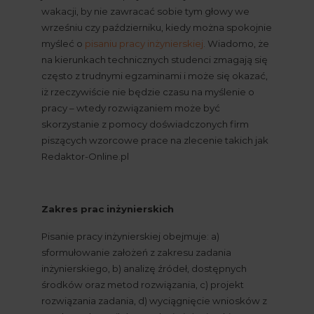
wakacji, by nie zawracać sobie tym głowy we 
wrześniu czy październiku, kiedy można spokojnie 
myśleć o
pisaniu pracy inżynierskiej
. Wiadomo, że 
na kierunkach technicznych studenci zmagają się 
często z trudnymi egzaminami i może się okazać, 
iż rzeczywiście nie będzie czasu na myślenie o 
pracy – wtedy rozwiązaniem może być 
skorzystanie z pomocy doświadczonych firm 
piszących wzorcowe prace na zlecenie takich jak 
Redaktor-Online.pl
Zakres prac inżynierskich
Pisanie pracy inżynierskiej obejmuje: a) 
sformułowanie założeń z zakresu zadania 
inżynierskiego, b) analizę źródeł, dostępnych 
środków oraz metod rozwiązania, c) projekt 
rozwiązania zadania, d) wyciągnięcie wniosków z 