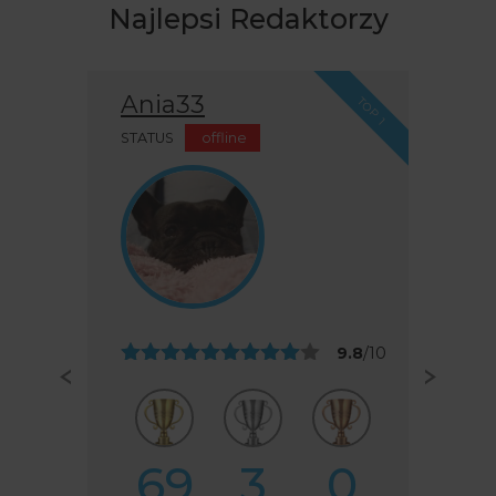
Najlepsi Redaktorzy
BEST For U
TOP 2
STATUS
offline
9.6
/10
46
8
4