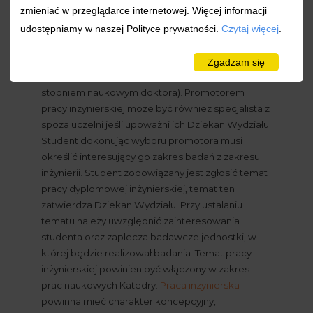
zmieniać w przeglądarce internetowej. Więcej informacji
udostępniamy w naszej Polityce prywatności.
Czytaj więcej
.
Praca inżynierska
 jest realizowana pod 
kierunkiem promotora będącego nauczycielem 
Zgadzam się
akademickim (profesorem lub adiunktem ze 
stopniem naukowym doktora). Promotorem 
pracy inżynierskiej może być również specjalista z 
spoza uczelni jeśli upoważni ich Dziekan Wydziału. 
Student dokonując wyboru promotora musi 
określić interesujący go zakres badań z zakresu 
inżynierii. Student zobowiązany jest zgłosić temat 
pracy dyplomowej inżynierskiej, temat ten 
zatwierdza Dziekan Wydziału. Przy ustalaniu 
tematu należy uwzględnić zainteresowania 
studenta oraz zaplecza badawcze jednostki, w 
której będzie realizował badania. Temat pracy 
inżynierskiej powinien być włączony w zakres 
prac naukowych Katedry.
Praca inżynierska
powinna mieć charakter koncepcyjny, 