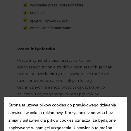
wykonane przez profesjonalistę
oryginalne
spójne i wyczerpujące
właściwie sformatowane
Praca inżynierska
Praca inżynierska pisana jest na koniec 
pierwszego stopnia studiów inżynierskich, jednak 
osoba po uzyskaniu tytułu inżyniera nie może od 
razu sprawować samodzielnych funkcji 
technicznych, ale możliwość taką uzyskuje po 
zaliczeniu wymaganego okresu praktyki w 
zawodzie i po pozytywnym zaliczeniu egzaminu. 
Strona ta używa plików cookies do prawidłowego działania
Praca inżynierska to przedsięwzięcie bardzo 
serwisu i w celach reklamowy. Korzystanie z serwisu bez
złożono, gdyż oprócz wiedzy teoretycznej 
zmiany ustawień dla plików cookies oznacza, że będą one
student musi się wykazać wysokim poziomem 
wiedzy praktycznej.
zapisywane w pamięci urządzenia. Ustawienia te można