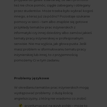
też nie chce pomóc, ciągle zabiegany i oblegany 
przez studentów. Może trzeba było wybrać kogoś 
innego, a teraz już za późno? Pozostaje szukanie 
pomocy w sieci – tam albo znajdzie się gotowe 
przykłady tematów prac inżynierskich z 
informatyki czy innej dziedziny albo zamówi jakieś 
tematy pracy inżynierskiej w profesjonalnym 
serwisie. Nie ma wyjścia, jak głowa pusta. Jeśli 
masz problem w sformułowaniu tematu pracy 
inżynierskiej lub innej, to z przyjemnością 
pomożemy Ci w tym zadaniu.
Problemy językowe
W określaniu tematów prac inżynierskich mogą 
występować problemy  z dużą ilością 
angielszczyzny, z którą nie wiadomo co zrobić:
przetłumaczyć na język polski – może to 