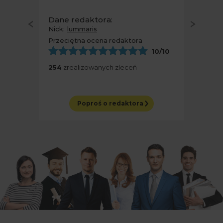
Dane redaktora:
Nick:
Pisarka777
Przeciętna ocena redaktora
10
/10
296
zrealizowanych zleceń
Poproś o redaktora