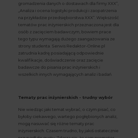
gromadzenia danych o dostawach dla firmy XXX”, 
„Analiza i ocena logistyki produkcji i zaopatrzenia 
na przykładzie przedsiębiorstwa XXX”. Większość 
tematów prac inżynierskich przeznaczona jest dla 
osób z zacięciem badawczym, bowiem prace 
tego typu wymagają dużego zaangażowania ze 
strony studenta. Serwis Redaktor-Online.pl 
zatrudnia kadrę posiadającą odpowiednie 
kwalifikacje, doświadczenie oraz zacięcie 
badawcze do pisania prac inżynierskich i 
wszelkich innych wymagających analiz i badań.
Tematy prac inżynierskich - trudny wybór
Nie wiedząc jaki temat wybrać, o czym pisać, co 
byłoby ciekawego, wartego pogłębionych analiz, 
mogą nasuwać się różne tematy prac 
inżynierskich. Czasem trudno, by jakiś ostatecznie 
przypadł do gustu. Zdarza się, że sam promotor 