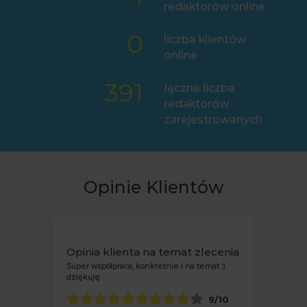
redaktorów online
0
liczba klientów
online
391
łączna liczba
redaktorów
zarejestrowanych
Opinie Klientów
Opinia klienta na temat zlecenia
Szybko, rzetelnie, procesjonalnie - polecam
10
/10