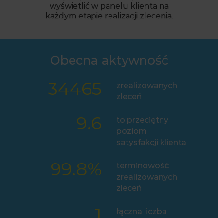
wyświetlić w panelu klienta na
każdym etapie realizacji zlecenia.
Obecna aktywność
34465
zrealizowanych
zleceń
9.6
to przeciętny
poziom
satysfakcji klienta
99.8
%
terminowość
zrealizowanych
zleceń
1
łączna liczba