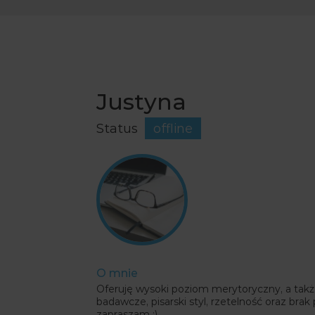
Justyna
Status
offline
O mnie
Oferuję wysoki poziom merytoryczny, a takż
badawcze, pisarski styl, rzetelność oraz bra
zapraszam :)