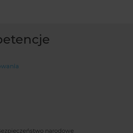
petencje
owania
Bezpieczeństwo narodowe