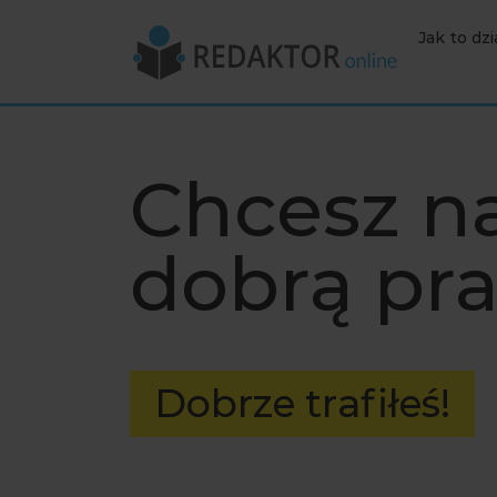
Jak to dzi
Chcesz n
dobrą pr
Dobrze trafiłeś!