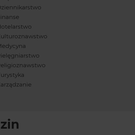
ziennikarstwo
inanse
otelarstwo
Kulturoznawstwo
Medycyna
ielęgniarstwo
eligioznawstwo
urystyka
arządzanie
zin