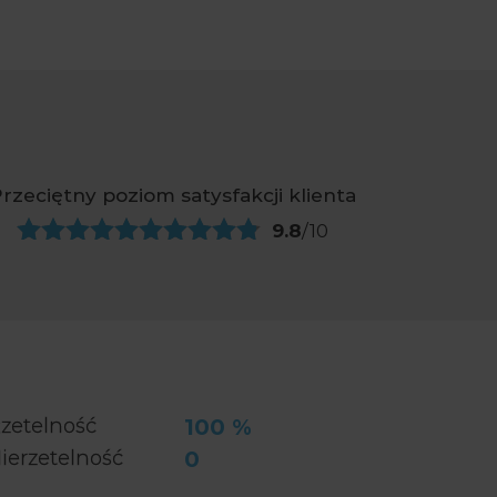
rzeciętny poziom satysfakcji klienta
9.8
/10
zetelność
100 %
ierzetelność
0