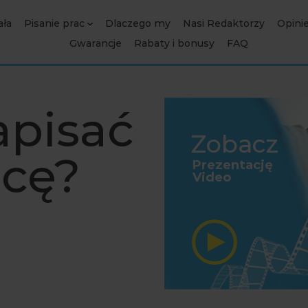
ała
Pisanie prac
Dlaczego my
Nasi Redaktorzy
Opini
Gwarancje
Rabaty i bonusy
FAQ
apisać
Zobacz
acę?
Prezentację
Video