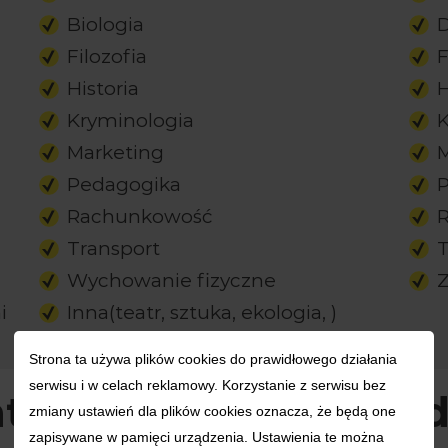
Biologia
D
Filozofia
F
Historia
H
Kryminologia
Marketing
Pedagogika
P
Rachunkowość
R
Transport
T
Wychowanie fizyczne
Z
i
Inna(teatr, sztuka, ekologia, )
Strona ta używa plików cookies do prawidłowego działania
serwisu i w celach reklamowy. Korzystanie z serwisu bez
atystyki według dzied
zmiany ustawień dla plików cookies oznacza, że będą one
zapisywane w pamięci urządzenia. Ustawienia te można