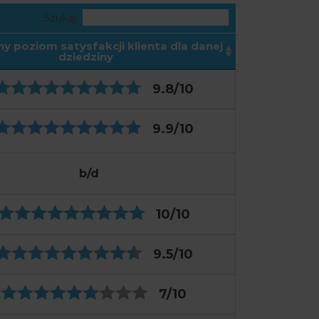
Szukaj:
ny poziom satysfakcji klienta dla danej
dziedziny
9.8
/10
9.9
/10
b/d
10
/10
9.5
/10
7
/10