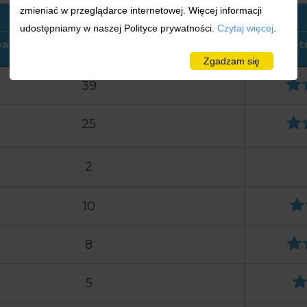
zmieniać w przeglądarce internetowej. Więcej informacji
udostępniamy w naszej Polityce prywatności.
Czytaj więcej
.
realizowanych i zrealizowanych zleceń w
Przecięt
danej dziedzinie
Zgadzam się
39
25
2
10
8
5