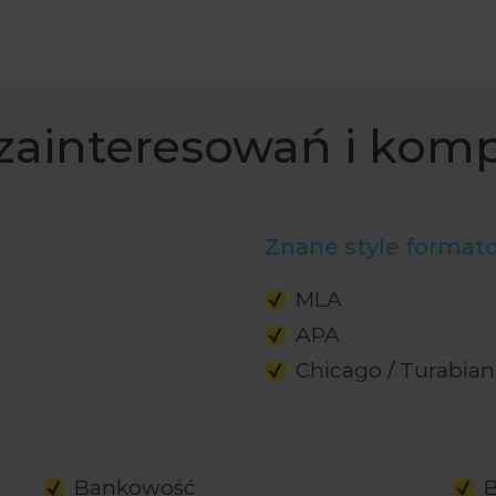
zainteresowań i kom
Znane style format
MLA
APA
Chicago / Turabian
Bankowość