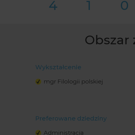
4
1
0
Obszar 
Wykształcenie
mgr Filologii polskiej
Preferowane dziedziny
Administracja