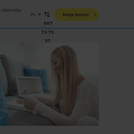
e Klientów
Moje konto
667
73 73
37