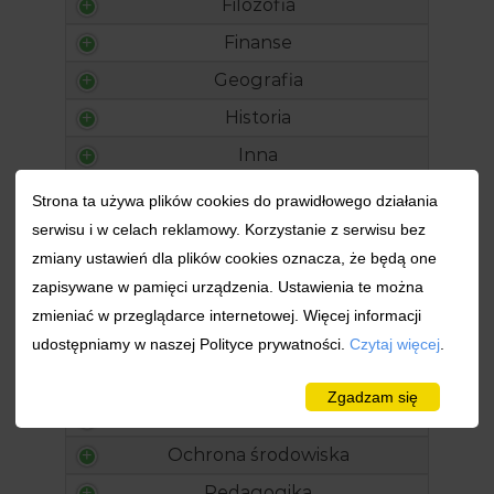
Filozofia
Finanse
Geografia
Historia
Inna
Kosmetologia
Strona ta używa plików cookies do prawidłowego działania
Kryminologia
serwisu i w celach reklamowy. Korzystanie z serwisu bez
zmiany ustawień dla plików cookies oznacza, że będą one
Kulturoznawstwo
zapisywane w pamięci urządzenia. Ustawienia te można
Logistyka
zmieniać w przeglądarce internetowej. Więcej informacji
Marketing
udostępniamy w naszej Polityce prywatności.
Czytaj więcej
.
Medycyna
Zgadzam się
Nieruchomości
Ochrona środowiska
Pedagogika