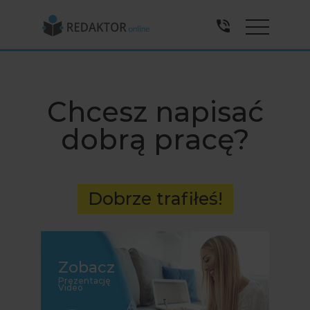
Menu
Chcesz napisać
dobrą pracę?
Dobrze trafiłeś!
Zobacz
Prezentację
Video