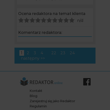
Ocena redaktora na temat klienta
n/d
Komentarz redaktora:
1
2
3
4
22
23
24
następny >>
Kontakt
Blog
Zarejestruj się jako Redaktor
Regulamin