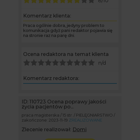
8/10
Komentarz klienta:
Praca ogólnie dobra, jedyny problem to
komunikacja gdyż pani redaktor pojawia się
na stronie raz na parę dni.
Ocena redaktora na temat klienta
n/d
Komentarz redaktora:
ID: 110723
Ocena poprawy jakości
życia pacjentów po...
praca magisterska / 15 str. / PIELĘGNIARSTWO /
zakończone: 2023-11-19
ZREALIZOWANE
Zlecenie realizował:
Domi