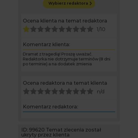
Wybierz redaktora
Ocena klienta na temat redaktora
1/10
Komentarz klienta:
Dramat z tragedią! Proszę uważać.
Redaktorka nie dotrzymuje terminów (8 dni
po terminie) a na dodatek zmienia
formatowanie tekstu.Przesuwa marginesy w
dokumencie i opisuje rozdział...
Ocena redaktora na temat klienta
n/d
Komentarz redaktora:
ID: 99620
Temat zlecenia został
ukryty przez klienta