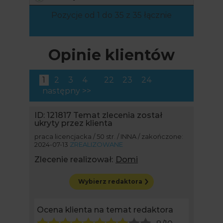
Pozycje od 1 do 35 z 35 łącznie
Opinie klientów
1
2
3
4
22
23
24
następny >>
ID: 121817
Temat zlecenia został
ukryty przez klienta
praca licencjacka / 50 str. / INNA / zakończone:
2024-07-13
ZREALIZOWANE
Zlecenie realizował:
Domi
Wybierz redaktora
Ocena klienta na temat redaktora