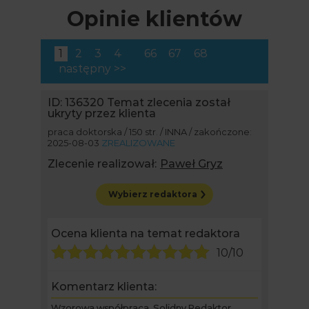
Opinie klientów
1
2
3
4
66
67
68
następny >>
ID: 136320
Temat zlecenia został
ukryty przez klienta
praca doktorska / 150 str. / INNA / zakończone:
2025-08-03
ZREALIZOWANE
Zlecenie realizował:
Paweł Gryz
Wybierz redaktora
Ocena klienta na temat redaktora
10/10
Komentarz klienta:
Wzorowa współpraca. Solidny Redaktor.