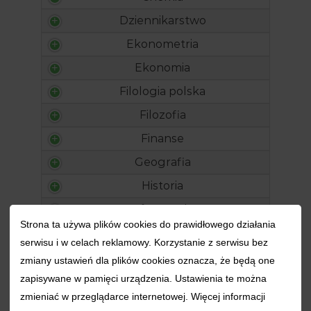
Dziennikarstwo
Ekonometria
Ekonomia
Filologia polska
Filozofia
Finanse
Geografia
Historia
Informatyka
Strona ta używa plików cookies do prawidłowego działania
Inna
serwisu i w celach reklamowy. Korzystanie z serwisu bez
Kosmetologia
zmiany ustawień dla plików cookies oznacza, że będą one
zapisywane w pamięci urządzenia. Ustawienia te można
Kryminologia
zmieniać w przeglądarce internetowej. Więcej informacji
Kulturoznawstwo