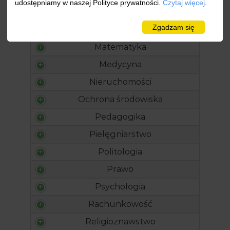
udostępniamy w naszej Polityce prywatności.
Czytaj więcej
.
Logistyka
Zgadzam się
Marketing
Matematyka
Medycyna
Nieruchomości
Ochrona środowiska
Pedagogika
Pielęgniarstwo
Politologia
Prawo
Psychologia
Rachunkowość
Religioznawstwo