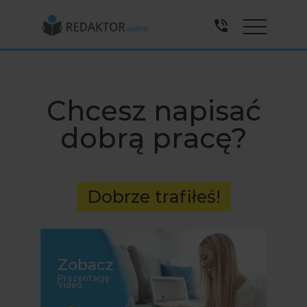
Menu
Chcesz napisać
dobrą pracę?
Dobrze trafiłeś!
Zobacz
Prezentację
Video