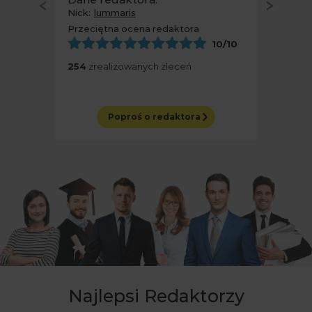
Nick:
lummaris
Przeciętna ocena redaktora
10
/10
254
zrealizowanych zleceń
Poproś o redaktora
Najlepsi Redaktorzy