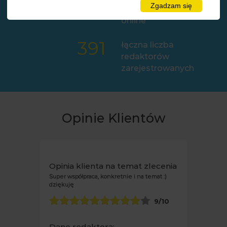
2
Zgadzam się
liczba klientów
online
391
łączna liczba
redaktorów
zarejestrowanych
Opinie Klientów
Opinia klienta na temat zlecenia
Super współpraca, konkretnie i na temat :)
dziękuję
9
/10
Dane redaktora: