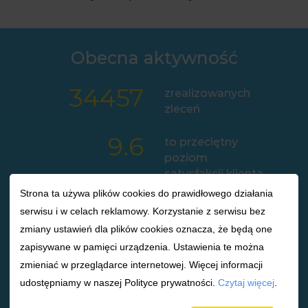
Obecna aktywność
34457
zrealizowanych
zleceń
9.6
to przeciętny
poziom
satysfakcji klienta
Strona ta używa plików cookies do prawidłowego działania
99.8
%
terminowość
serwisu i w celach reklamowy. Korzystanie z serwisu bez
zrealizowanych
zmiany ustawień dla plików cookies oznacza, że będą one
zleceń
zapisywane w pamięci urządzenia. Ustawienia te można
zmieniać w przeglądarce internetowej. Więcej informacji
1
łączna liczba
udostępniamy w naszej Polityce prywatności.
Czytaj więcej
.
redaktorów online