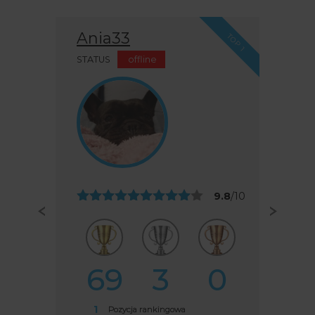
Ania33
TOP 1
STATUS
offline
9.8
/10
69
3
0
1
Pozycja rankingowa