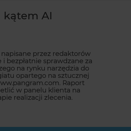
d kątem AI
y napisane przez redaktorów
 i bezpłatnie sprawdzane za
ego na rynku narzędzia do
iatu opartego na sztucznej
– www.pangram.com. Raport
tlić w panelu klienta na
ie realizacji zlecenia.