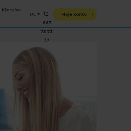
e Klientów
Moje konto
667
73 73
37