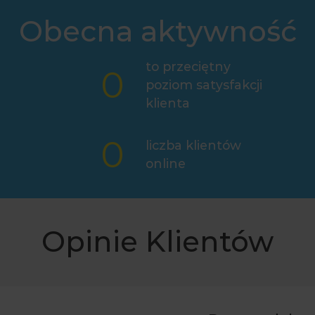
Obecna aktywność
to przeciętny
0
poziom satysfakcji
klienta
0
liczba klientów
online
Opinie Klientów