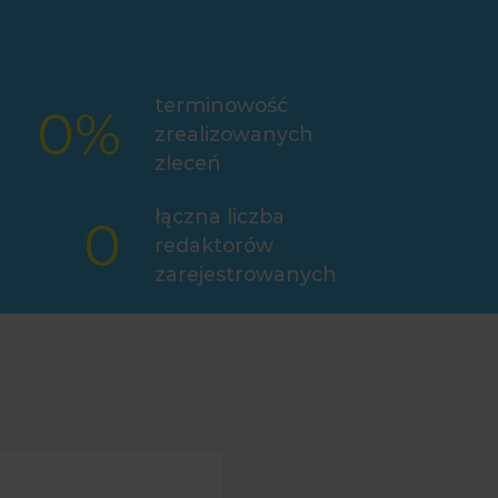
terminowość
0
%
zrealizowanych
zleceń
łączna liczba
0
redaktorów
zarejestrowanych