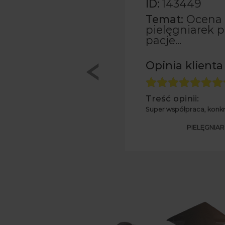
ID:
143449
Temat:
Ocena 
edaktora
pielęgniarek p
pacje...
10
/10
Opinia klienta
eń
Treść opinii:
Super współpraca, konkre
 redaktora
PIELĘGNIAR