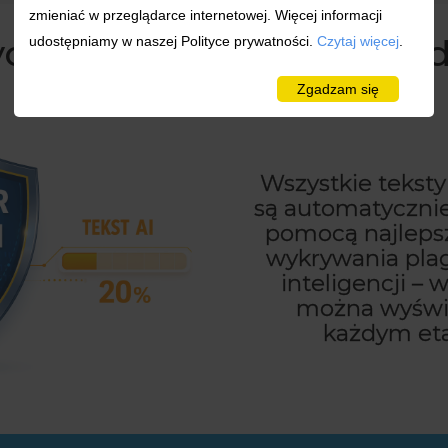
zmieniać w przeglądarce internetowej. Więcej informacji
zna kontrola treści po
udostępniamy w naszej Polityce prywatności.
Czytaj więcej
.
Zgadzam się
Wszystkie tekst
są automatycznie
pomocą najlepsz
wykrywania plag
inteligencji 
można wyświe
każdym etap