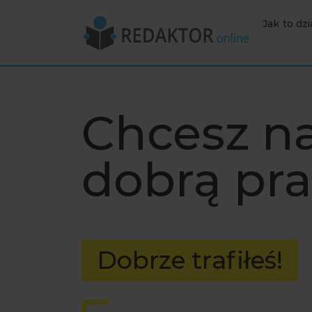
Jak to dzi
Chcesz n
dobrą pr
Dobrze trafiłeś!