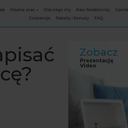
ała
Pisanie prac
Dlaczego my
Nasi Redaktorzy
Opini
Gwarancje
Rabaty i bonusy
FAQ
apisać
Zobacz
Prezentację
acę?
Video