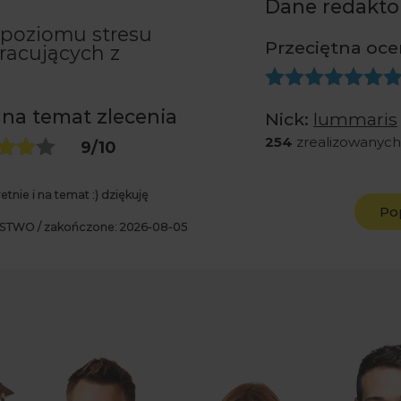
Dane redakto
poziomu stresu
Przeciętna oce
racujących z
 na temat zlecenia
Nick:
lummaris
254
zrealizowanych
9
/10
tnie i na temat :) dziękuję
Po
STWO / zakończone: 2026-08-05