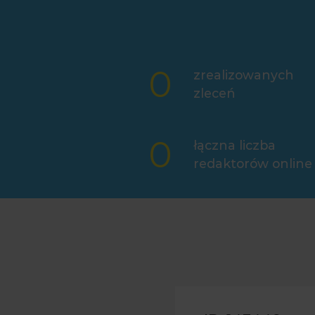
0
zrealizowanych
zleceń
0
łączna liczba
redaktorów online