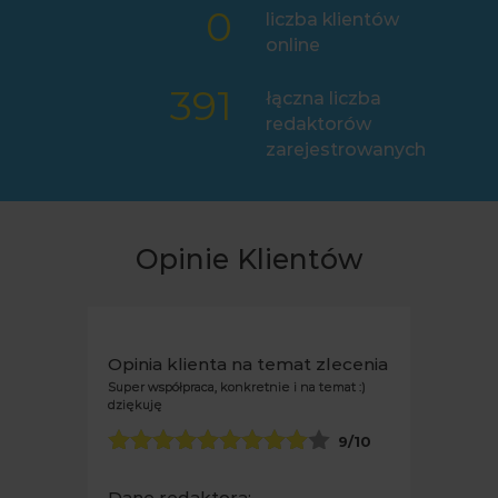
0
liczba klientów
online
391
łączna liczba
redaktorów
zarejestrowanych
Opinie Klientów
Opinia klienta na temat zlecenia
Super współpraca, konkretnie i na temat :)
dziękuję
9
/10
Dane redaktora: