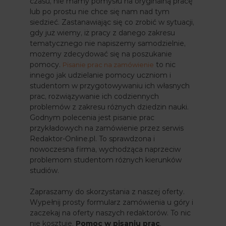
czasu, nie mamy pomysłu na oryginalną pracę
lub po prostu nie chce się nam nad tym
siedzieć. Zastanawiając się co zrobić w sytuacji,
gdy już wiemy, iż pracy z danego zakresu
tematycznego nie napiszemy samodzielnie,
możemy zdecydować się na poszukanie
pomocy.
to nic
Pisanie prac na zamówienie
innego jak udzielanie pomocy uczniom i
studentom w przygotowywaniu ich własnych
prac, rozwiązywanie ich codziennych
problemów z zakresu różnych dziedzin nauki.
Godnym polecenia jest pisanie prac
przykładowych na zamówienie przez serwis
Redaktor-Online.pl. To sprawdzona i
nowoczesna firma, wychodząca naprzeciw
problemom studentom różnych kierunków
studiów.
Zapraszamy do skorzystania z naszej oferty.
Wypełnij prosty formularz zamówienia u góry i
zaczekaj na oferty naszych redaktorów. To nic
nie kosztuje.
Pomoc w pisaniu prac
.