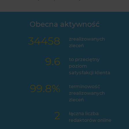
Obecna aktywność
34458
zrealizowanych
zleceń
9.6
to przeciętny
poziom
satysfakcji klienta
99.8
%
terminowość
zrealizowanych
zleceń
2
łączna liczba
redaktorów online