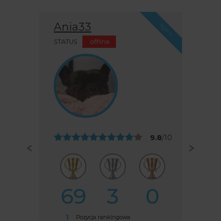
Ania33
TOP 1
STATUS
offline
9.8
/10
69
3
0
1
Pozycja rankingowa