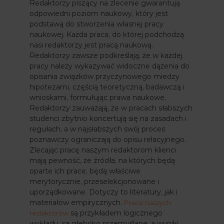
Redaktorzy piszący na zlecenie gwarantują
odpowiedni poziom naukowy, który jest
podstawą do stworzenia własnej pracy
naukowej. Każda praca, do której podchodzą
nasi redaktorzy jest pracą naukową.
Redaktorzy zawsze podkreślają, że w każdej
pracy należy wykazywać widoczne dążenia do
opisania związków przyczynowego miedzy
hipotezami, częścią teoretyczną, badawczą i
wnioskami, formułując prawa naukowe.
Redaktorzy zauważają, że w pracach słabszych
studenci zbytnio koncertują się na zasadach i
regułach, a w najsłabszych swój proces
poznawczy ograniczają do opisu relacyjnego.
Zlecając pracę naszym redaktorom klienci
mają pewność, że źródła, na których będą
oparte ich prace, będą właściwe
merytorycznie, przeselekcjonowane i
uporządkowane. Dotyczy to literatury, jak i
materiałów empirycznych.
Prace naszych
są przykładem logicznego
redaktorów
wykładu, są głęboko przemyślane, a wyniki