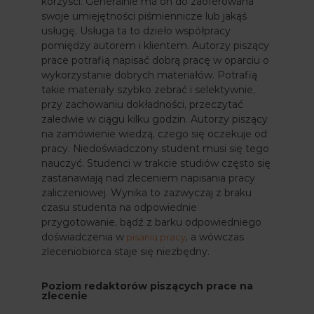
korzyści. Generalnie ma on do zaoferowana
swoje umiejętności piśmiennicze lub jakąś
usługę. Usługa ta to dzieło współpracy
pomiędzy autorem i klientem. Autorzy piszący
prace potrafią napisać dobrą pracę w oparciu o
wykorzystanie dobrych materiałów. Potrafią
takie materiały szybko zebrać i selektywnie,
przy zachowaniu dokładności, przeczytać
zaledwie w ciągu kilku godzin. Autorzy piszący
na zamówienie wiedzą, czego się oczekuje od
pracy. Niedoświadczony student musi się tego
nauczyć. Studenci w trakcie studiów często się
zastanawiają nad zleceniem napisania pracy
zaliczeniowej. Wynika to zazwyczaj z braku
czasu studenta na odpowiednie
przygotowanie, bądź z barku odpowiedniego
doświadczenia w
, a wówczas
pisaniu pracy
zleceniobiorca staje się niezbędny.
Poziom redaktorów piszących prace na
zlecenie