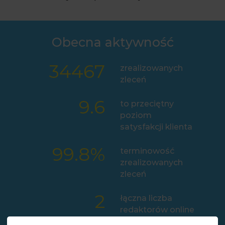
Obecna aktywność
34467
zrealizowanych
zleceń
9.6
to przeciętny
poziom
satysfakcji klienta
99.8
%
terminowość
zrealizowanych
zleceń
2
łączna liczba
redaktorów online