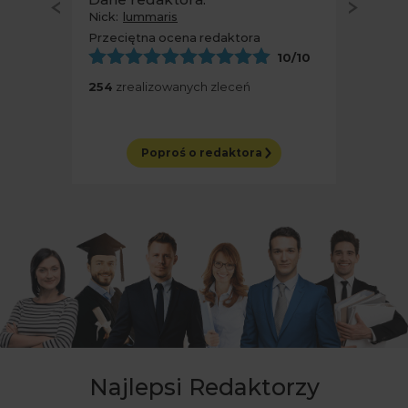
Nick:
lummaris
Przeciętna ocena redaktora
10
/10
254
zrealizowanych zleceń
Poproś o redaktora
Najlepsi Redaktorzy