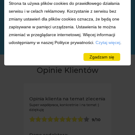
0
Strona ta używa plików cookies do prawidłowego działania
liczba klientów
serwisu i w celach reklamowy. Korzystanie z serwisu bez
online
zmiany ustawień dla plików cookies oznacza, że będą one
391
łączna liczba
zapisywane w pamięci urządzenia. Ustawienia te można
redaktorów
zmieniać w przeglądarce internetowej. Więcej informacji
zarejestrowanych
udostępniamy w naszej Polityce prywatności.
Czytaj więcej
.
Zgadzam się
Opinie Klientów
Opinia klienta na temat zlecenia
Super współpraca, konkretnie i na temat :)
dziękuję
9
/10
Dane redaktora: