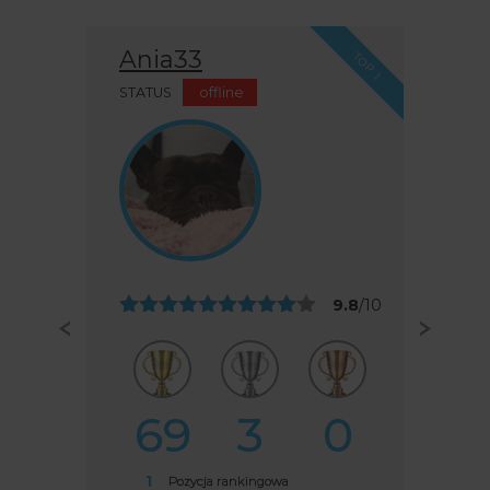
Ania33
TOP 1
STATUS
offline
9.8
/10
69
3
0
1
Pozycja rankingowa